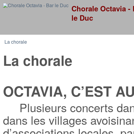
Skip to
Chorale Octavia - 
le Duc
La chorale
You are here
La chorale
OCTAVIA, C’EST A
Plusieurs concerts dans
dans les villages avoisina
d’associations locales, p