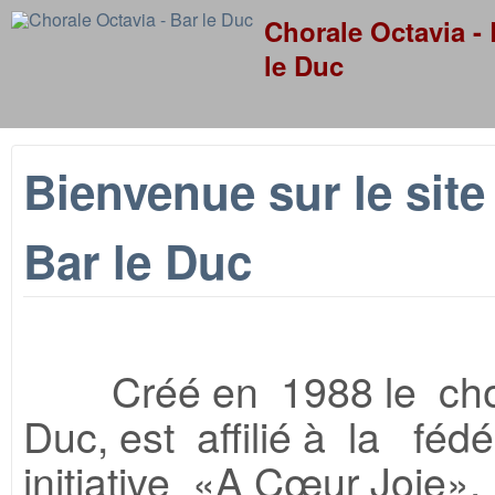
Skip to
Chorale Octavia - 
le Duc
Bienvenue sur le site
Bar le Duc
Créé en 1988 le chœur
Duc, est affilié à la féd
initiative «A Cœur Joie»