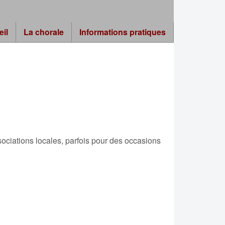
eil
La chorale
Informations pratiques
ociations locales, parfois pour des occasions