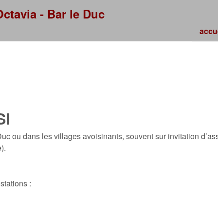
Skip to main content
ctavia - Bar le Duc
accu
SI
 ou dans les villages avoisinants, souvent sur invitation d’ass
).
tations :