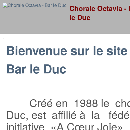
Skip to
Chorale Octavia - 
le Duc
Bienvenue sur le site
Bar le Duc
Créé en 1988 le chœur
Duc, est affilié à la féd
initiative «A Cœur Joie»